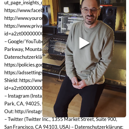
ut_page_insights_data , Opt-Out: 
https://www.facebook.com/settings?tab=ads und 
http://www.youronlinechoices.com, Privacy Shield: 
https://www.privacyshield.gov/participant?
id=a2zt0000000GnywAAC&status=Active.
– Google/ YouTube (Google LLC, 1600 Amphitheatre 
Parkway, Mountain View, CA 94043, USA) – 
Datenschutzerklärung: 
https://policies.google.com/privacy, Opt-Out: 
https://adssettings.google.com/authenticated, Privacy 
Shield: https://www.privacyshield.gov/participant?
id=a2zt000000001L5AAI&status=Active.
– Instagram (Instagram Inc., 1601 Willow Road, Menlo 
Park, CA, 94025, USA) – Datenschutzerklärung/ Opt-
Out: http://instagram.com/about/legal/privacy/.
– Twitter (Twitter Inc., 1355 Market Street, Suite 900, 
San Francisco, CA 94103, USA) – Datenschutzerklärung: 