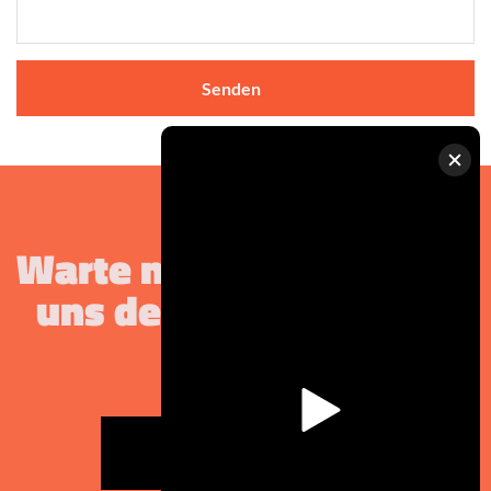
Senden
Warte nicht länger - lass 
uns deinen Song groß 
machen
Nachricht schreiben